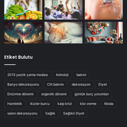
Etiket Bulutu
2015 yazlık çanta modası
Astroloji
bakım
Banyo dekorasyonu
Cilt bakımı
dekorasyon
Diyet
Emzirme dönemi
ergenlik dönemi
günlük burç yorumları
Hamilelik
ikizler burcu
kalp krizi
kilo verme
Moda
salon dekorasyonu
Sağlık
Sağlıklı Diyet