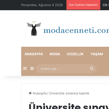
Perşembe, Ağustos 6 2026
Son Dakika Haberleri
Cilt
ANASAYFA
MODA
GÜZELLIK
YAŞAM
Rastgele Makale
Kenar Bölmesi
Arama
yap
...
Anasayfa
/
Üniversite sınavına hazırlık
Üniversite sına