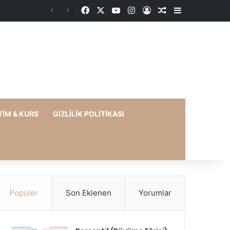
Facebook
X
YouTube
Instagram
Kayıt Ol
Rastgele Makale
Kenar Bölme
TIM & KURS
GIZLILIK POLITIKASI
Popüler
Son Eklenen
Yorumlar