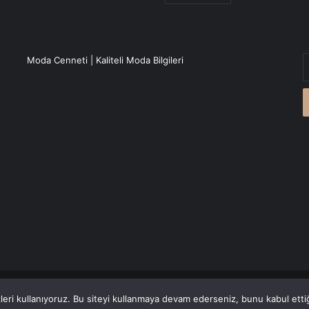
E
Moda Cenneti | Kaliteli Moda Bilgileri
P
a
g
r
Canlı Haber
'den alınmaktadır.
eri kullanıyoruz. Bu siteyi kullanmaya devam ederseniz, bunu kabul ettiği