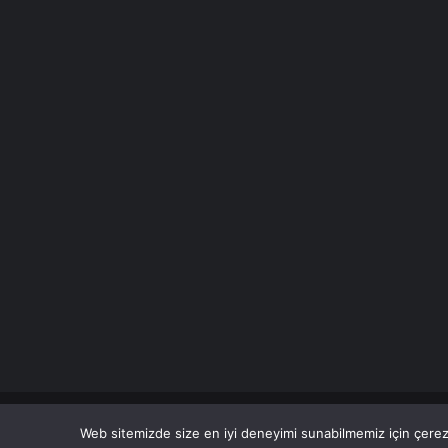
© Copyright 2026 Her Hakkı Saklıdır. Son Dakika
Haberle
Web sitemizde size en iyi deneyimi sunabilmemiz için çerezl