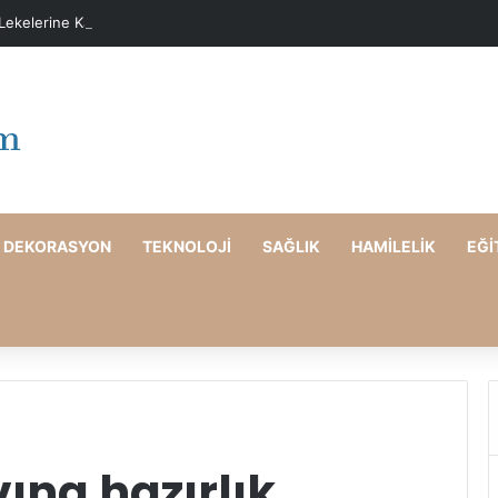
 Lekelerine Karşı Evde Maske Önerileri
DEKORASYON
TEKNOLOJI
SAĞLIK
HAMILELIK
EĞI
vına hazırlık