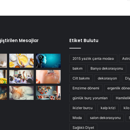
iştirilen Mesajlar
Etiket Bulutu
2015 yazlık çanta modası
Astro
bakım
Banyo dekorasyonu
Cilt bakımı
dekorasyon
Di
Emzirme dönemi
ergenlik döne
günlük burç yorumları
Hamileli
ikizler burcu
kalp krizi
kil
Moda
salon dekorasyonu
Sağlıklı Diyet