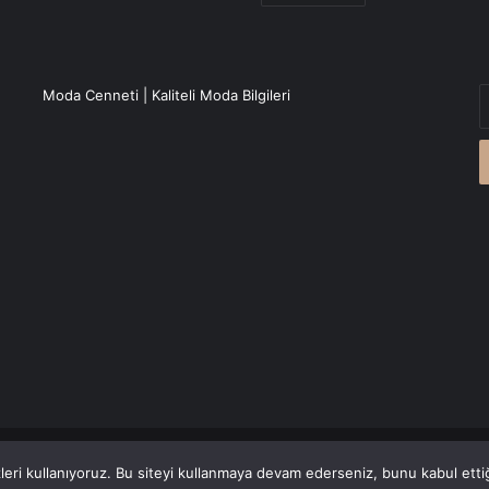
E
Moda Cenneti | Kaliteli Moda Bilgileri
P
a
g
r
Canlı Haber
'den alınmaktadır.
eri kullanıyoruz. Bu siteyi kullanmaya devam ederseniz, bunu kabul ettiği