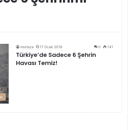
murtaza
17 Ocak 2018
0
141
Türkiye’de Sadece 6 Şehrin
Havası Temiz!
ık