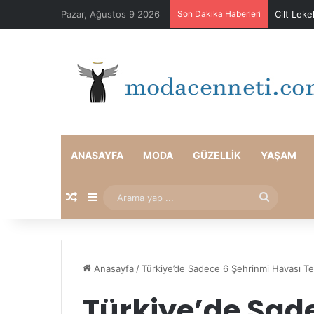
Pazar, Ağustos 9 2026
Son Dakika Haberleri
Cilt Leke
ANASAYFA
MODA
GÜZELLIK
YAŞAM
Rastgele Makale
Kenar Bölmesi
Arama
yap
...
Anasayfa
/
Türkiye’de Sadece 6 Şehrinmi Havası T
Türkiye’de Sad