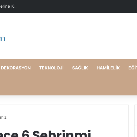
lerine Karşı Evde Maske Önerileri
DEKORASYON
TEKNOLOJI
SAĞLIK
HAMILELIK
EĞI
emiz
ece 6 Şehrinmi