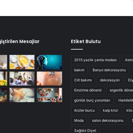
iştirilen Mesajlar
Etiket Bulutu
2015 yazlık çanta modası
Astro
bakım
Banyo dekorasyonu
Cilt bakımı
dekorasyon
Di
Emzirme dönemi
ergenlik döne
günlük burç yorumları
Hamileli
ikizler burcu
kalp krizi
kil
Moda
salon dekorasyonu
Sağlıklı Diyet