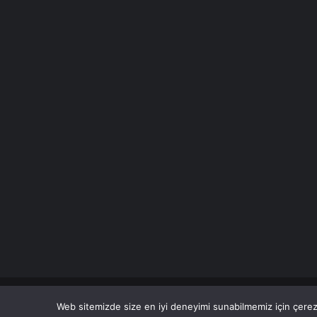
© Copyright 2026 Her Hakkı Saklıdır. Son Dakika
Haberle
Web sitemizde size en iyi deneyimi sunabilmemiz için çerezl