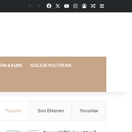
Facebook
X
YouTube
Instagram
Kayıt Ol
Rastgele Makale
Kenar Bölme
TIM & KURS
GIZLILIK POLITIKASI
Popüler
Son Eklenen
Yorumlar