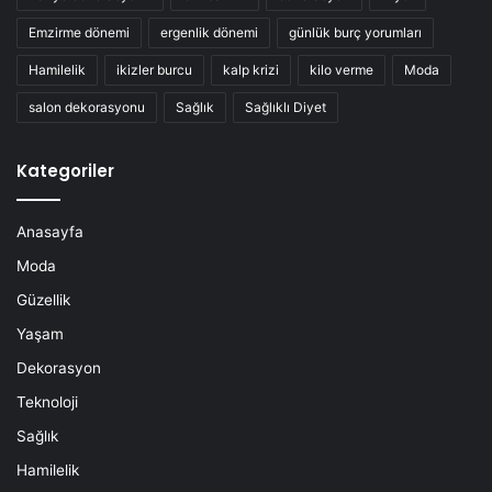
Emzirme dönemi
ergenlik dönemi
günlük burç yorumları
Hamilelik
ikizler burcu
kalp krizi
kilo verme
Moda
salon dekorasyonu
Sağlık
Sağlıklı Diyet
Kategoriler
Anasayfa
Moda
Güzellik
Yaşam
Dekorasyon
Teknoloji
Sağlık
Hamilelik