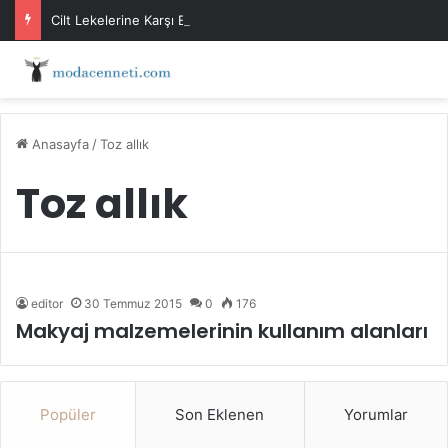
Cilt Lekelerine Karşı Evde Maske Önerileri
Anasayfa
/
Toz allık
Toz allık
editor
30 Temmuz 2015
0
176
Makyaj malzemelerinin kullanım alanları
Popüler
Son Eklenen
Yorumlar