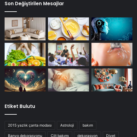
Son Değiştirilen Mesajlar
Etiket Bulutu
2015 yazlık çanta modası
Astroloji
bakım
Banyo dekorasyonu
Cilt bakımı
dekorasyon
Diyet