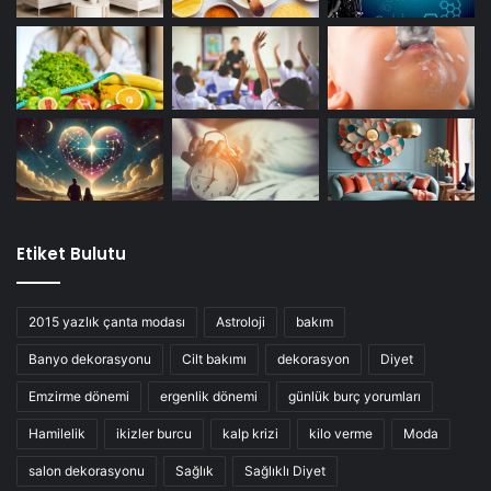
Etiket Bulutu
2015 yazlık çanta modası
Astroloji
bakım
Banyo dekorasyonu
Cilt bakımı
dekorasyon
Diyet
Emzirme dönemi
ergenlik dönemi
günlük burç yorumları
Hamilelik
ikizler burcu
kalp krizi
kilo verme
Moda
salon dekorasyonu
Sağlık
Sağlıklı Diyet