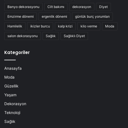
Banyo dekorasyonu
Cilt bakımı
dekorasyon
Diyet
Emzirme dönemi
ergenlik dönemi
günlük burç yorumları
Hamilelik
ikizler burcu
kalp krizi
kilo verme
Moda
salon dekorasyonu
Sağlık
Sağlıklı Diyet
Kategoriler
Anasayfa
Moda
Güzellik
Yaşam
Dekorasyon
Teknoloji
Sağlık