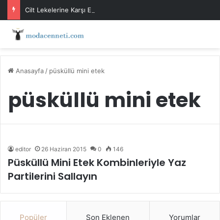
Cilt Lekelerine Karşı Evde Maske Önerileri
Anasayfa
/
püsküllü mini etek
püsküllü mini etek
editor
26 Haziran 2015
0
146
Püsküllü Mini Etek Kombinleriyle Yaz
Partilerini Sallayın
Popüler
Son Eklenen
Yorumlar