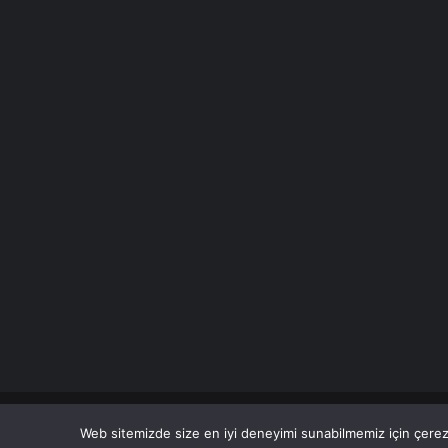
© Copyright 2026 Her Hakkı Saklıdır. Son Dakika
Haberle
Web sitemizde size en iyi deneyimi sunabilmemiz için çerezl