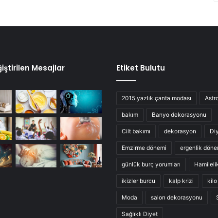
iştirilen Mesajlar
Etiket Bulutu
2015 yazlık çanta modası
Astro
bakım
Banyo dekorasyonu
Cilt bakımı
dekorasyon
Di
Emzirme dönemi
ergenlik döne
günlük burç yorumları
Hamileli
ikizler burcu
kalp krizi
kil
Moda
salon dekorasyonu
Sağlıklı Diyet