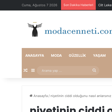
Cuma, Ağustos 7 2026
Son Dakika Haberleri
Cilt Lek
ANASAYFA
MODA
GÜZELLIK
YAŞAM
Rastgele Makale
Kenar Bölmesi
Arama
yap
...
Anasayfa
/
niyetinin ciddi olduğunu nasıl anlarsınız
niyetinin ciddi