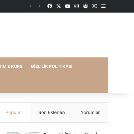
Facebook
X
YouTube
Instagram
Kayıt Ol
Rastgele Makale
Kenar Bölme
TIM & KURS
GIZLILIK POLITIKASI
Popüler
Son Eklenen
Yorumlar