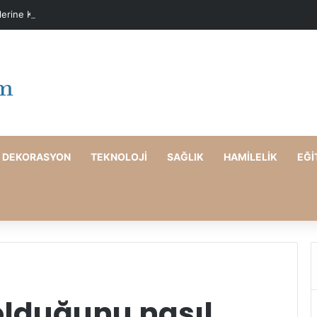
elerine Karşı Evde Maske Önerileri
DEKORASYON
TEKNOLOJI
SAĞLIK
HAMILELIK
EĞI
 olduğunu nasıl