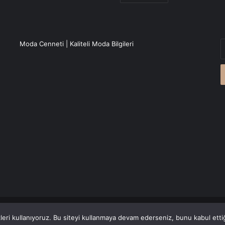
E
Moda Cenneti | Kaliteli Moda Bilgileri
P
a
g
r
Canlı Haber
'den alınmaktadır.
eri kullanıyoruz. Bu siteyi kullanmaya devam ederseniz, bunu kabul ettiği