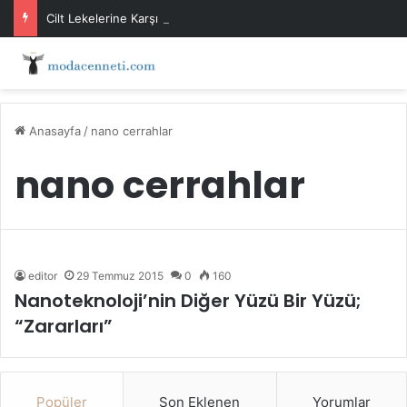
Cilt Lekelerine Karşı Evde Maske Önerileri
Anasayfa
/
nano cerrahlar
nano cerrahlar
editor
29 Temmuz 2015
0
160
Nanoteknoloji’nin Diğer Yüzü Bir Yüzü;
“Zararları”
Popüler
Son Eklenen
Yorumlar