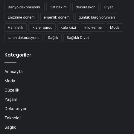
Banyo dekorasyonu
Cilt bakımı
dekorasyon
Diyet
Emzirme dönemi
ergenlik dönemi
günlük burç yorumları
Hamilelik
ikizler burcu
kalp krizi
kilo verme
Moda
salon dekorasyonu
Sağlık
Sağlıklı Diyet
Kategoriler
Anasayfa
Moda
Güzellik
Yaşam
Dekorasyon
Teknoloji
Sağlık