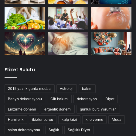
Etiket Bulutu
2015 yazlık çanta modası
Astroloji
bakım
Banyo dekorasyonu
Cilt bakımı
dekorasyon
Diyet
Emzirme dönemi
ergenlik dönemi
günlük burç yorumları
Hamilelik
ikizler burcu
kalp krizi
kilo verme
Moda
salon dekorasyonu
Sağlık
Sağlıklı Diyet