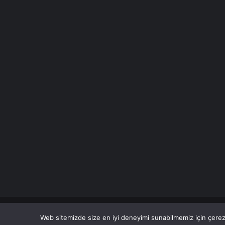
© Copyright 2026 Her Hakkı Saklıdır. Son Dakika
Haberle
Web sitemizde size en iyi deneyimi sunabilmemiz için çerezl