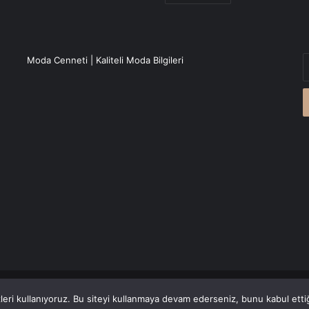
E
Moda Cenneti | Kaliteli Moda Bilgileri
P
a
g
r
Canlı Haber
'den alınmaktadır.
eri kullanıyoruz. Bu siteyi kullanmaya devam ederseniz, bunu kabul ettiği