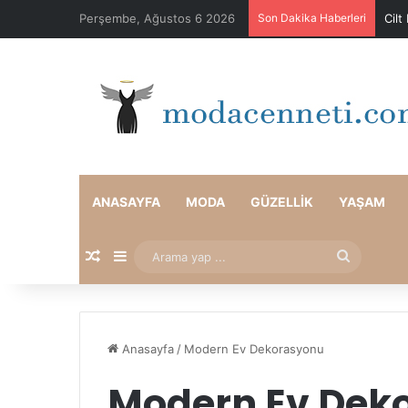
Perşembe, Ağustos 6 2026
Son Dakika Haberleri
Cilt
ANASAYFA
MODA
GÜZELLIK
YAŞAM
Rastgele Makale
Kenar Bölmesi
Arama
yap
...
Anasayfa
/
Modern Ev Dekorasyonu
Modern Ev Dek