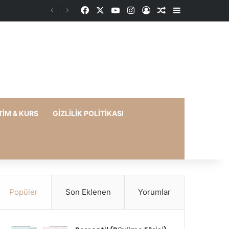
Facebook
X
YouTube
Instagram
Kayıt Ol
Rastgele Makale
Kenar Bölme
TIM & KURS
GIZLILIK POLITIKASI
Popüler
Son Eklenen
Yorumlar