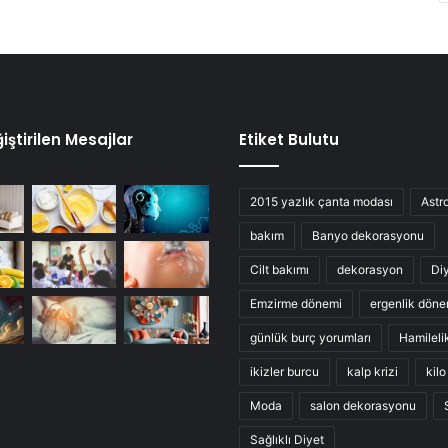
iştirilen Mesajlar
Etiket Bulutu
2015 yazlık çanta modası
Astro
bakım
Banyo dekorasyonu
Cilt bakımı
dekorasyon
Di
Emzirme dönemi
ergenlik döne
günlük burç yorumları
Hamileli
ikizler burcu
kalp krizi
kil
Moda
salon dekorasyonu
Sağlıklı Diyet