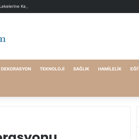
 Lekelerine Karşı Evde Maske Önerileri
DEKORASYON
TEKNOLOJI
SAĞLIK
HAMILELIK
EĞI
orasyonu