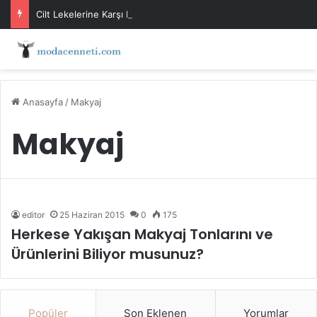
Cilt Lekelerine Karşı Evde Maske Önerileri
Anasayfa
/
Makyaj
Makyaj
editor
25 Haziran 2015
0
175
Herkese Yakışan Makyaj Tonlarını ve
Ürünlerini Biliyor musunuz?
Popüler
Son Eklenen
Yorumlar