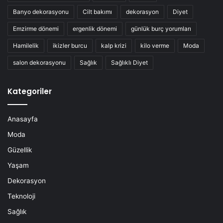
Banyo dekorasyonu
Cilt bakımı
dekorasyon
Diyet
Emzirme dönemi
ergenlik dönemi
günlük burç yorumları
Hamilelik
ikizler burcu
kalp krizi
kilo verme
Moda
salon dekorasyonu
Sağlık
Sağlıklı Diyet
Kategoriler
Anasayfa
Moda
Güzellik
Yaşam
Dekorasyon
Teknoloji
Sağlık