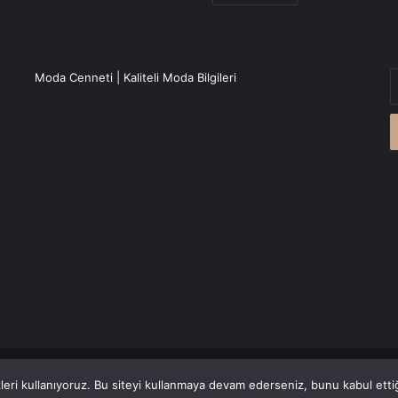
E
Moda Cenneti | Kaliteli Moda Bilgileri
P
a
g
r
Canlı Haber
'den alınmaktadır.
eri kullanıyoruz. Bu siteyi kullanmaya devam ederseniz, bunu kabul ettiği