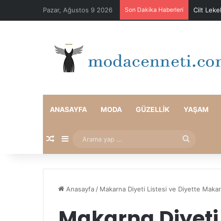
Pazar, Ağustos 9 2026
Son Dakika Haberleri
Cilt Leke
ANASAYFA
MODA
GÜZELLIK
YAŞAM
Rastgele Makale
Kenar Bölmesi
Arama
yap
...
Anasayfa
/
Makarna Diyeti Listesi ve Diyette Maka
Makarna Diyeti 