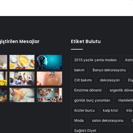
iştirilen Mesajlar
Etiket Bulutu
2015 yazlık çanta modası
Astro
bakım
Banyo dekorasyonu
Cilt bakımı
dekorasyon
Di
Emzirme dönemi
ergenlik döne
günlük burç yorumları
Hamileli
ikizler burcu
kalp krizi
kil
Moda
salon dekorasyonu
Sağlıklı Diyet