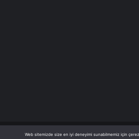
© Copyright 2026 Her Hakkı Saklıdır. Son Dakika
Haberle
Web sitemizde size en iyi deneyimi sunabilmemiz için çerezl