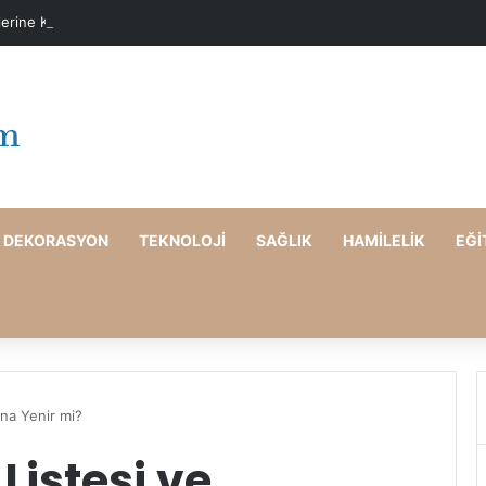
lerine Karşı Evde Maske Önerileri
DEKORASYON
TEKNOLOJI
SAĞLIK
HAMILELIK
EĞI
rna Yenir mi?
Listesi ve