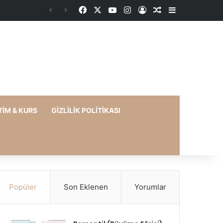
Facebook
X
YouTube
Instagram
Kayıt Ol
Rastgele Makale
Kenar Bölme
TIM & KURS
GIZLILIK POLITIKASI
Popüler
Son Eklenen
Yorumlar