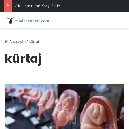
Cilt Lekelerine Karşı Evde Maske Önerileri
Anasayfa
/
kürtaj
kürtaj