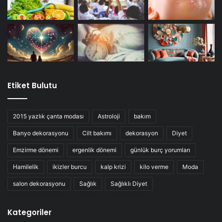
Etiket Bulutu
2015 yazlık çanta modası
Astroloji
bakım
Banyo dekorasyonu
Cilt bakımı
dekorasyon
Diyet
Emzirme dönemi
ergenlik dönemi
günlük burç yorumları
Hamilelik
ikizler burcu
kalp krizi
kilo verme
Moda
salon dekorasyonu
Sağlık
Sağlıklı Diyet
Kategoriler