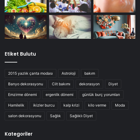
Etiket Bulutu
2015 yazlık çanta modası
Astroloji
bakım
Banyo dekorasyonu
Cilt bakımı
dekorasyon
Diyet
Emzirme dönemi
ergenlik dönemi
günlük burç yorumları
Hamilelik
ikizler burcu
kalp krizi
kilo verme
Moda
salon dekorasyonu
Sağlık
Sağlıklı Diyet
Kategoriler