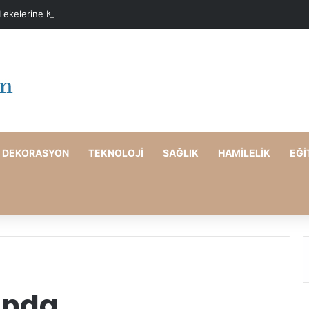
 Lekelerine Karşı Evde Maske Önerileri
DEKORASYON
TEKNOLOJI
SAĞLIK
HAMILELIK
EĞI
ında