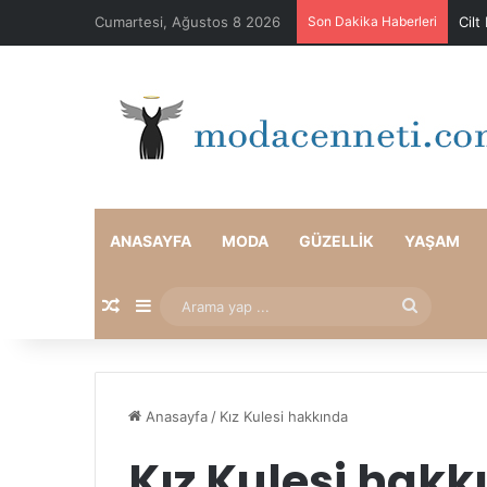
Cumartesi, Ağustos 8 2026
Son Dakika Haberleri
Cilt
ANASAYFA
MODA
GÜZELLIK
YAŞAM
Rastgele Makale
Kenar Bölmesi
Arama
yap
...
Anasayfa
/
Kız Kulesi hakkında
Kız Kulesi hakk