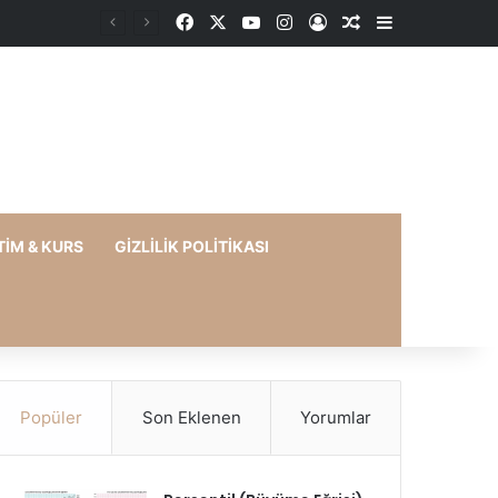
Facebook
X
YouTube
Instagram
Kayıt Ol
Rastgele Makale
Kenar Bölme
TIM & KURS
GIZLILIK POLITIKASI
Popüler
Son Eklenen
Yorumlar