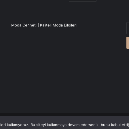
E
Moda Cenneti | Kaliteli Moda Bilgileri
P
a
g
r
Canlı Haber
'den alınmaktadır.
eri kullanıyoruz. Bu siteyi kullanmaya devam ederseniz, bunu kabul ettiği