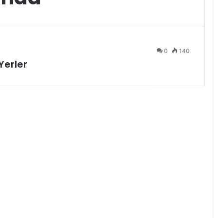
0
140
Yerler