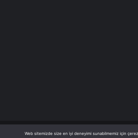
© Copyright 2026 Her Hakkı Saklıdır. Son Dakika
Haberle
Web sitemizde size en iyi deneyimi sunabilmemiz için çerezl