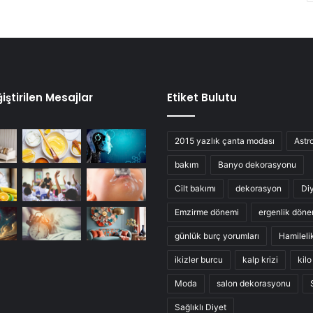
iştirilen Mesajlar
Etiket Bulutu
2015 yazlık çanta modası
Astro
bakım
Banyo dekorasyonu
Cilt bakımı
dekorasyon
Di
Emzirme dönemi
ergenlik döne
günlük burç yorumları
Hamileli
ikizler burcu
kalp krizi
kil
Moda
salon dekorasyonu
Sağlıklı Diyet