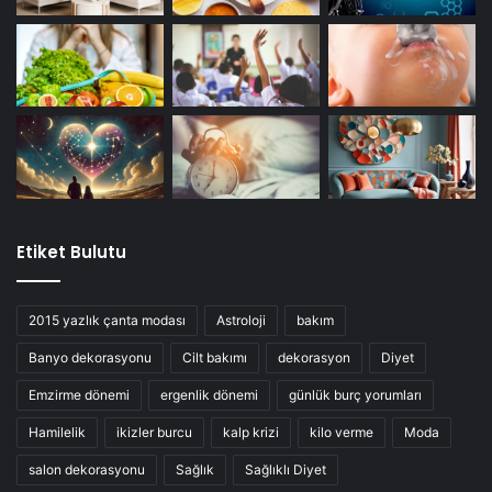
Etiket Bulutu
2015 yazlık çanta modası
Astroloji
bakım
Banyo dekorasyonu
Cilt bakımı
dekorasyon
Diyet
Emzirme dönemi
ergenlik dönemi
günlük burç yorumları
Hamilelik
ikizler burcu
kalp krizi
kilo verme
Moda
salon dekorasyonu
Sağlık
Sağlıklı Diyet