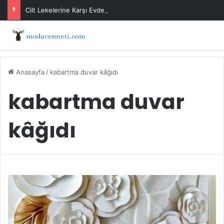
Cilt Lekelerine Karşı Evde Maske Önerileri
Anasayfa
/
kabartma duvar kâğıdı
kabartma duvar
kâğıdı