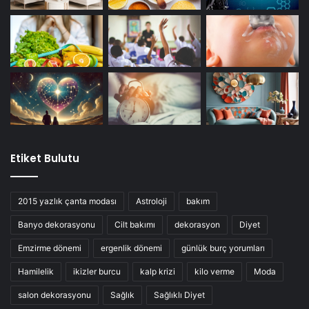
Etiket Bulutu
2015 yazlık çanta modası
Astroloji
bakım
Banyo dekorasyonu
Cilt bakımı
dekorasyon
Diyet
Emzirme dönemi
ergenlik dönemi
günlük burç yorumları
Hamilelik
ikizler burcu
kalp krizi
kilo verme
Moda
salon dekorasyonu
Sağlık
Sağlıklı Diyet