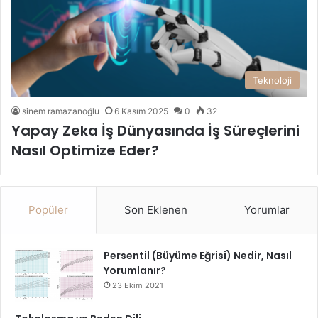
Teknoloji
sinem ramazanoğlu
6 Kasım 2025
0
32
Yapay Zeka İş Dünyasında İş Süreçlerini
Nasıl Optimize Eder?
Popüler
Son Eklenen
Yorumlar
Persentil (Büyüme Eğrisi) Nedir, Nasıl
Yorumlanır?
23 Ekim 2021