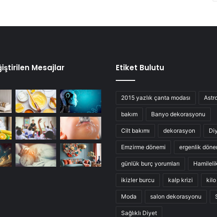
iştirilen Mesajlar
Etiket Bulutu
2015 yazlık çanta modası
Astro
bakım
Banyo dekorasyonu
Cilt bakımı
dekorasyon
Di
Emzirme dönemi
ergenlik döne
günlük burç yorumları
Hamileli
ikizler burcu
kalp krizi
kil
Moda
salon dekorasyonu
Sağlıklı Diyet