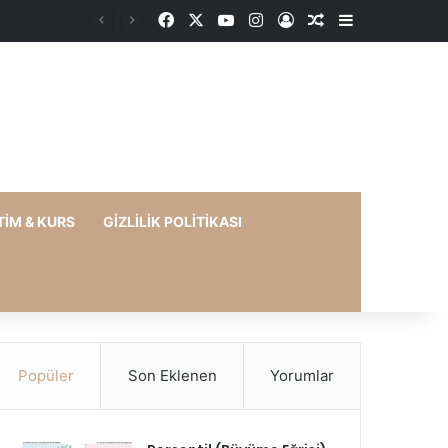
Facebook
X
YouTube
Instagram
Kayıt Ol
Rastgele Makale
Kenar Bölme
TIM & KURS
GIZLILIK POLITIKASI
Popüler
Son Eklenen
Yorumlar