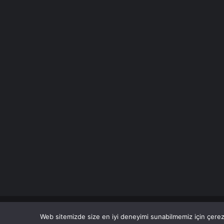
© Copyright 2026 Her Hakkı Saklıdır. Son Dakika
Haberle
Web sitemizde size en iyi deneyimi sunabilmemiz için çerezl