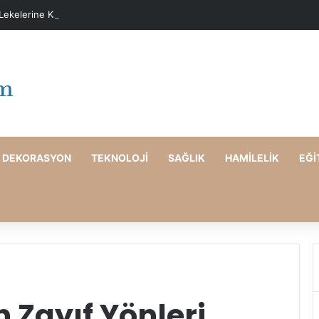
 Lekelerine Karşı Evde Maske Önerileri
DEKORASYON
TEKNOLOJI
SAĞLIK
HAMILELIK
EĞI
n Zayıf Yönleri