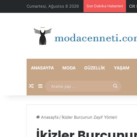
Cumartesi, Ağustos 8 2026
Son Dakika Haberleri
Cilt
ANASAYFA
MODA
GÜZELLIK
YAŞAM
Rastgele Makale
Kenar Bölmesi
Arama
yap
...
Anasayfa
/
İkizler Burcunun Zayıf Yönleri
İkizler Burcunu