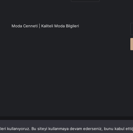
E
Moda Cenneti | Kaliteli Moda Bilgileri
P
a
g
r
Canlı Haber
'den alınmaktadır.
eri kullanıyoruz. Bu siteyi kullanmaya devam ederseniz, bunu kabul ettiği