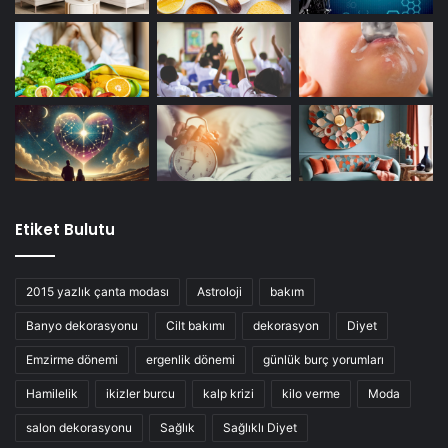
Etiket Bulutu
2015 yazlık çanta modası
Astroloji
bakım
Banyo dekorasyonu
Cilt bakımı
dekorasyon
Diyet
Emzirme dönemi
ergenlik dönemi
günlük burç yorumları
Hamilelik
ikizler burcu
kalp krizi
kilo verme
Moda
salon dekorasyonu
Sağlık
Sağlıklı Diyet