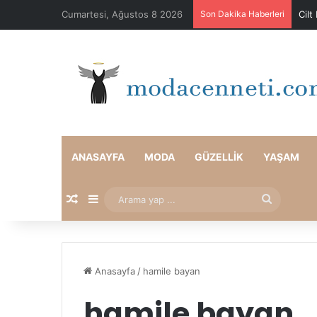
Cumartesi, Ağustos 8 2026
Son Dakika Haberleri
Cilt
ANASAYFA
MODA
GÜZELLIK
YAŞAM
Rastgele Makale
Kenar Bölmesi
Arama
yap
...
Anasayfa
/
hamile bayan
hamile bayan