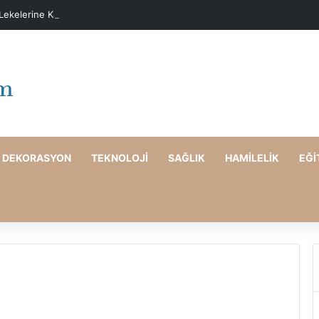
 Lekelerine Karşı Evde Maske Önerileri
DEKORASYON
TEKNOLOJI
SAĞLIK
HAMILELIK
EĞI