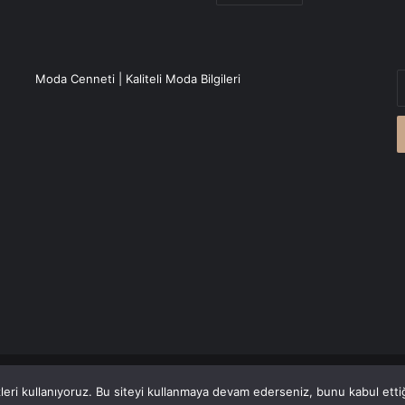
E
Moda Cenneti | Kaliteli Moda Bilgileri
P
a
g
r
Canlı Haber
'den alınmaktadır.
eri kullanıyoruz. Bu siteyi kullanmaya devam ederseniz, bunu kabul ettiği