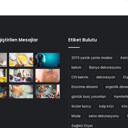
iştirilen Mesajlar
Etiket Bulutu
2015 yazlık çanta modası
Astro
bakım
Banyo dekorasyonu
Cilt bakımı
dekorasyon
Di
Emzirme dönemi
ergenlik döne
günlük burç yorumları
Hamileli
ikizler burcu
kalp krizi
kil
Moda
salon dekorasyonu
Sağlıklı Diyet