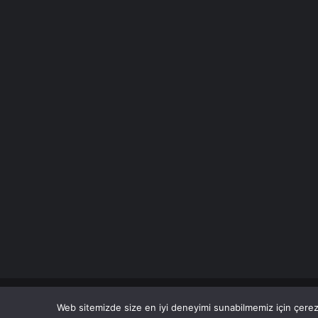
© Copyright 2026 Her Hakkı Saklıdır. Son Dakika
Haberle
Web sitemizde size en iyi deneyimi sunabilmemiz için çerezl