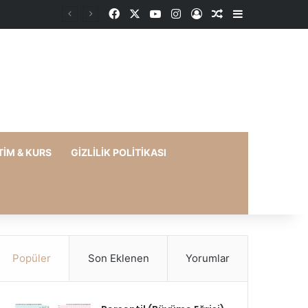
Facebook
X
YouTube
Instagram
Kayıt Ol
Rastgele Makale
Kenar Bölme
TIM & KURS
GIZLILIK POLITIKASI
Popüler
Son Eklenen
Yorumlar