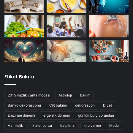
Etiket Bulutu
2015 yazlık çanta modası
Astroloji
bakım
Banyo dekorasyonu
Cilt bakımı
dekorasyon
Diyet
Emzirme dönemi
ergenlik dönemi
günlük burç yorumları
Hamilelik
ikizler burcu
kalp krizi
kilo verme
Moda