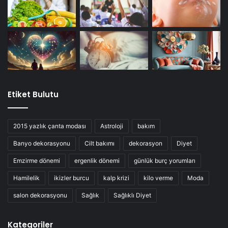
Etiket Bulutu
2015 yazlık çanta modası
Astroloji
bakım
Banyo dekorasyonu
Cilt bakımı
dekorasyon
Diyet
Emzirme dönemi
ergenlik dönemi
günlük burç yorumları
Hamilelik
ikizler burcu
kalp krizi
kilo verme
Moda
salon dekorasyonu
Sağlık
Sağlıklı Diyet
Kategoriler