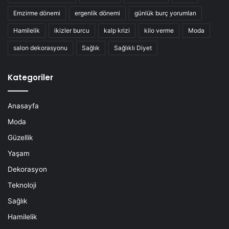
Emzirme dönemi
ergenlik dönemi
günlük burç yorumları
Hamilelik
ikizler burcu
kalp krizi
kilo verme
Moda
salon dekorasyonu
Sağlık
Sağlıklı Diyet
Kategoriler
Anasayfa
Moda
Güzellik
Yaşam
Dekorasyon
Teknoloji
Sağlık
Hamilelik