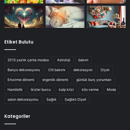
Etiket Bulutu
2015 yazlık çanta modası
Astroloji
bakım
Banyo dekorasyonu
Cilt bakımı
dekorasyon
Diyet
Emzirme dönemi
ergenlik dönemi
günlük burç yorumları
Hamilelik
ikizler burcu
kalp krizi
kilo verme
Moda
salon dekorasyonu
Sağlık
Sağlıklı Diyet
Kategoriler