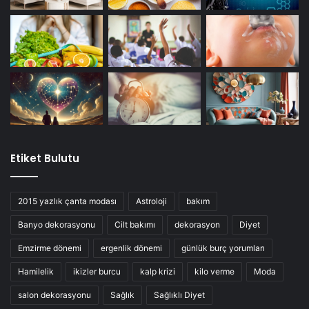
Etiket Bulutu
2015 yazlık çanta modası
Astroloji
bakım
Banyo dekorasyonu
Cilt bakımı
dekorasyon
Diyet
Emzirme dönemi
ergenlik dönemi
günlük burç yorumları
Hamilelik
ikizler burcu
kalp krizi
kilo verme
Moda
salon dekorasyonu
Sağlık
Sağlıklı Diyet