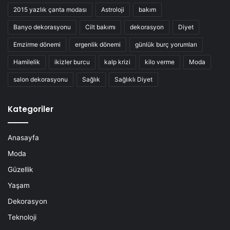
2015 yazlık çanta modası
Astroloji
bakım
Banyo dekorasyonu
Cilt bakımı
dekorasyon
Diyet
Emzirme dönemi
ergenlik dönemi
günlük burç yorumları
Hamilelik
ikizler burcu
kalp krizi
kilo verme
Moda
salon dekorasyonu
Sağlık
Sağlıklı Diyet
Kategoriler
Anasayfa
Moda
Güzellik
Yaşam
Dekorasyon
Teknoloji