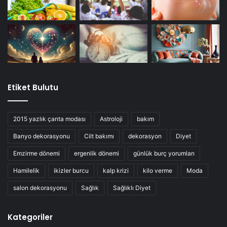
Etiket Bulutu
2015 yazlık çanta modası
Astroloji
bakım
Banyo dekorasyonu
Cilt bakımı
dekorasyon
Diyet
Emzirme dönemi
ergenlik dönemi
günlük burç yorumları
Hamilelik
ikizler burcu
kalp krizi
kilo verme
Moda
salon dekorasyonu
Sağlık
Sağlıklı Diyet
Kategoriler