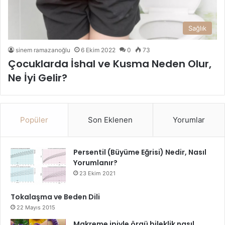
Sağlık
sinem ramazanoğlu
6 Ekim 2022
0
73
Çocuklarda İshal ve Kusma Neden Olur,
Ne İyi Gelir?
Popüler
Son Eklenen
Yorumlar
Persentil (Büyüme Eğrisi) Nedir, Nasıl
Yorumlanır?
23 Ekim 2021
Tokalaşma ve Beden Dili
22 Mayıs 2015
Makreme ipiyle örgü bileklik nasıl