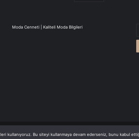
E
Moda Cenneti | Kaliteli Moda Bilgileri
P
a
g
r
Canlı Haber
'den alınmaktadır.
eri kullanıyoruz. Bu siteyi kullanmaya devam ederseniz, bunu kabul ettiği