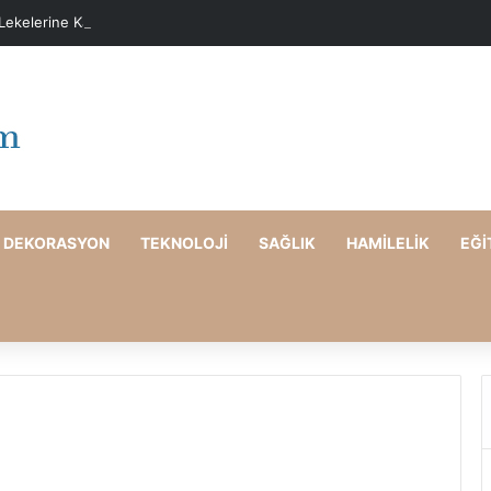
 Lekelerine Karşı Evde Maske Önerileri
DEKORASYON
TEKNOLOJI
SAĞLIK
HAMILELIK
EĞI