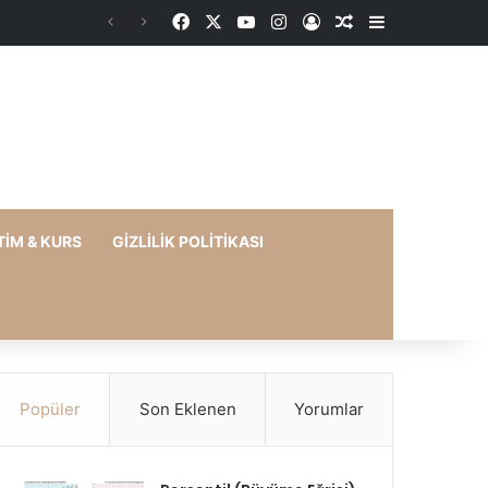
Facebook
X
YouTube
Instagram
Kayıt Ol
Rastgele Makale
Kenar Bölme
TIM & KURS
GIZLILIK POLITIKASI
Popüler
Son Eklenen
Yorumlar