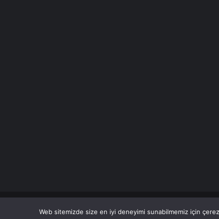
© Copyright 2026 Her Hakkı Saklıdır. Son Dakika
Haberle
Web sitemizde size en iyi deneyimi sunabilmemiz için çerezl