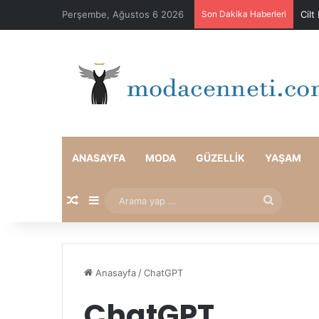
Perşembe, Ağustos 6 2026
Son Dakika Haberleri
Cilt
ANASAYFA
MODA
GÜZELLIK
YAŞAM
Rastgele Makale
Kenar Bölmesi
Arama
yap
...
Anasayfa
/
ChatGPT
ChatGPT