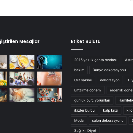
iştirilen Mesajlar
Etiket Bulutu
2015 yazlık çanta modası
Astro
bakım
Banyo dekorasyonu
Cilt bakımı
dekorasyon
Di
Emzirme dönemi
ergenlik döne
günlük burç yorumları
Hamileli
ikizler burcu
kalp krizi
kil
Moda
salon dekorasyonu
Sağlıklı Diyet