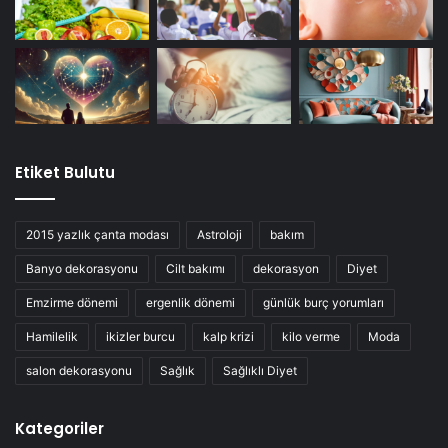
Etiket Bulutu
2015 yazlık çanta modası
Astroloji
bakım
Banyo dekorasyonu
Cilt bakımı
dekorasyon
Diyet
Emzirme dönemi
ergenlik dönemi
günlük burç yorumları
Hamilelik
ikizler burcu
kalp krizi
kilo verme
Moda
salon dekorasyonu
Sağlık
Sağlıklı Diyet
Kategoriler