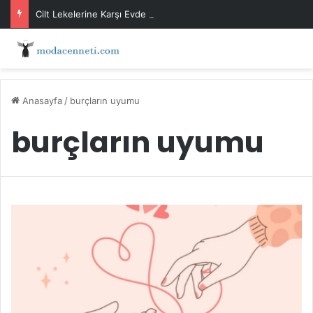
Cilt Lekelerine Karşı Evde Maske Önerileri
Anasayfa
/
burçların uyumu
burçların uyumu