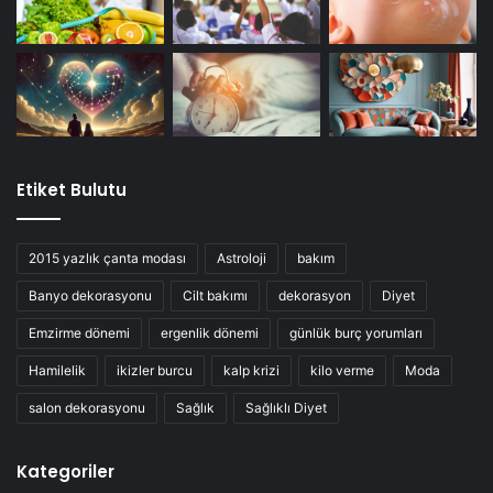
Etiket Bulutu
2015 yazlık çanta modası
Astroloji
bakım
Banyo dekorasyonu
Cilt bakımı
dekorasyon
Diyet
Emzirme dönemi
ergenlik dönemi
günlük burç yorumları
Hamilelik
ikizler burcu
kalp krizi
kilo verme
Moda
salon dekorasyonu
Sağlık
Sağlıklı Diyet
Kategoriler