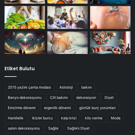
Etiket Bulutu
2015 yazlık çanta modası
Astroloji
bakım
Banyo dekorasyonu
Cilt bakımı
dekorasyon
Diyet
Emzirme dönemi
ergenlik dönemi
günlük burç yorumları
Hamilelik
ikizler burcu
kalp krizi
kilo verme
Moda
salon dekorasyonu
Sağlık
Sağlıklı Diyet