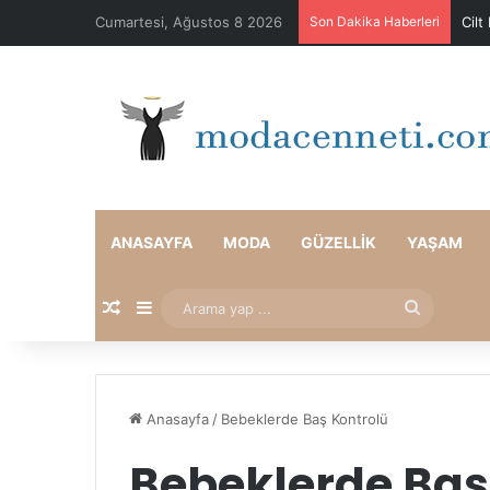
Cumartesi, Ağustos 8 2026
Son Dakika Haberleri
Cilt
ANASAYFA
MODA
GÜZELLIK
YAŞAM
Rastgele Makale
Kenar Bölmesi
Arama
yap
...
Anasayfa
/
Bebeklerde Baş Kontrolü
Bebeklerde Baş