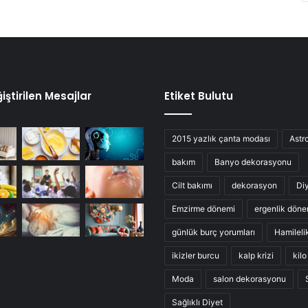
iştirilen Mesajlar
Etiket Bulutu
2015 yazlık çanta modası
Astro
bakım
Banyo dekorasyonu
Cilt bakımı
dekorasyon
Di
Emzirme dönemi
ergenlik döne
günlük burç yorumları
Hamileli
ikizler burcu
kalp krizi
kil
Moda
salon dekorasyonu
Sağlıklı Diyet