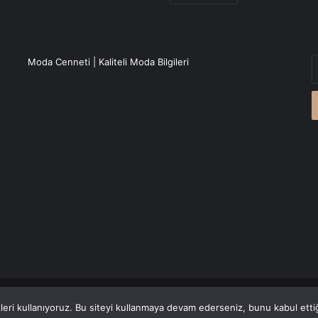
E
Moda Cenneti | Kaliteli Moda Bilgileri
P
a
g
r
Canlı Haber
'den alınmaktadır.
eri kullanıyoruz. Bu siteyi kullanmaya devam ederseniz, bunu kabul ettiği