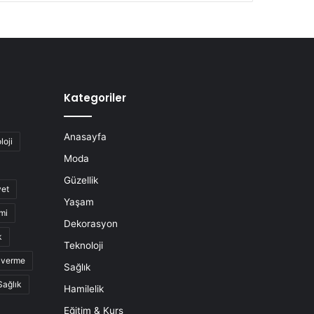
Kategoriler
Anasayfa
loji
Moda
Güzellik
yet
Yaşam
mi
Dekorasyon
k
Teknoloji
o verme
Sağlık
Sağlık
Hamilelik
Eğitim & Kurs