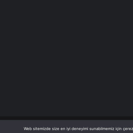
© Copyright 2026 Her Hakkı Saklıdır. Son Dakika
Haberle
Web sitemizde size en iyi deneyimi sunabilmemiz için çerezl