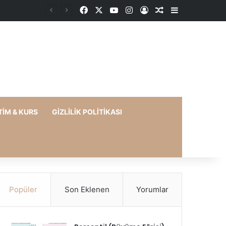
Facebook
X
YouTube
Instagram
Kayıt Ol
Rastgele Makale
Kenar Bölme
TIM & KURS
GIZLILIK POLITIKASI
Popüler
Son Eklenen
Yorumlar