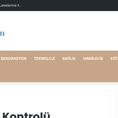
 Lekelerine Karşı Evde Maske Önerileri
DEKORASYON
TEKNOLOJI
SAĞLIK
HAMILELIK
EĞI
 Kontrolü