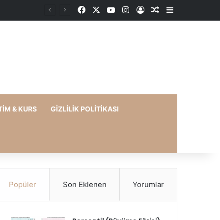
Facebook
X
YouTube
Instagram
Kayıt Ol
Rastgele Makale
Kenar Bölme
TIM & KURS
GIZLILIK POLITIKASI
Popüler
Son Eklenen
Yorumlar