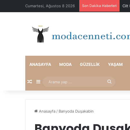
Cumartesi, Ağustos 8 2026
Son Dakika Haberleri
Cilt
ANASAYFA
MODA
GÜZELLIK
YAŞAM
Rastgele Makale
Kenar Bölmesi
Arama
yap
...
Anasayfa
/
Banyoda Duşakabin
Banyoda Duşa