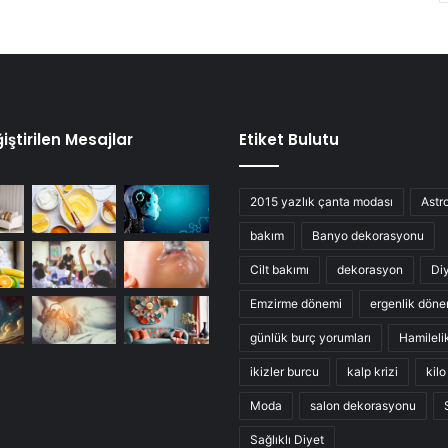
iştirilen Mesajlar
Etiket Bulutu
2015 yazlık çanta modası
Astro
bakım
Banyo dekorasyonu
Cilt bakımı
dekorasyon
Di
Emzirme dönemi
ergenlik döne
günlük burç yorumları
Hamileli
ikizler burcu
kalp krizi
kil
Moda
salon dekorasyonu
Sağlıklı Diyet