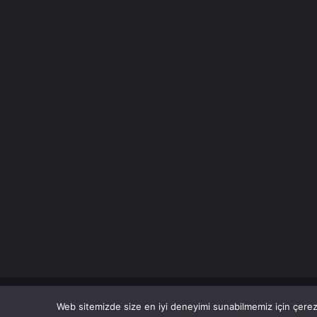
© Copyright 2026 Her Hakkı Saklıdır. Son Dakika
Haberle
Web sitemizde size en iyi deneyimi sunabilmemiz için çerezl