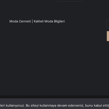
E
Moda Cenneti | Kaliteli Moda Bilgileri
P
a
g
r
Canlı Haber
'den alınmaktadır.
eri kullanıyoruz. Bu siteyi kullanmaya devam ederseniz, bunu kabul ettiği