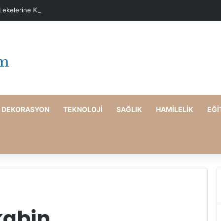
 Lekelerine Karşı Evde Maske Önerileri
DEKORASYON
TEKNOLOJI
SAĞLIK
HAMILELIK
EĞI
kabin