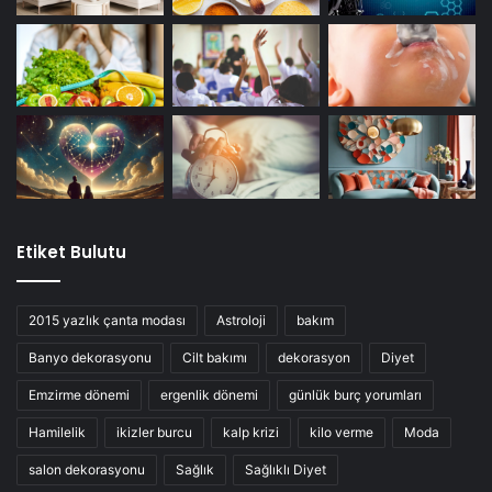
Etiket Bulutu
2015 yazlık çanta modası
Astroloji
bakım
Banyo dekorasyonu
Cilt bakımı
dekorasyon
Diyet
Emzirme dönemi
ergenlik dönemi
günlük burç yorumları
Hamilelik
ikizler burcu
kalp krizi
kilo verme
Moda
salon dekorasyonu
Sağlık
Sağlıklı Diyet