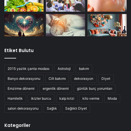
Etiket Bulutu
2015 yazlık çanta modası
Astroloji
bakım
Banyo dekorasyonu
Cilt bakımı
dekorasyon
Diyet
Emzirme dönemi
ergenlik dönemi
günlük burç yorumları
Hamilelik
ikizler burcu
kalp krizi
kilo verme
Moda
salon dekorasyonu
Sağlık
Sağlıklı Diyet
Kategoriler