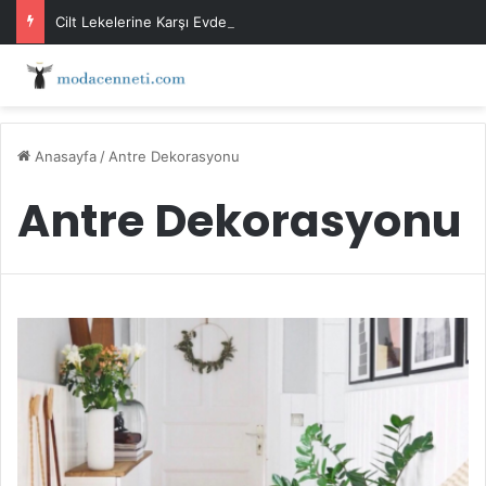
Cilt Lekelerine Karşı Evde Maske Önerileri
Anasayfa
/
Antre Dekorasyonu
Antre Dekorasyonu