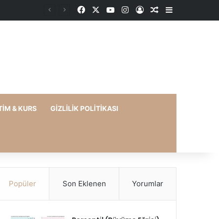
Facebook
X
YouTube
Instagram
Kayıt Ol
Rastgele Makale
Kenar Bölme
TIM & KURS
GIZLILIK POLITIKASI
Popüler
Son Eklenen
Yorumlar