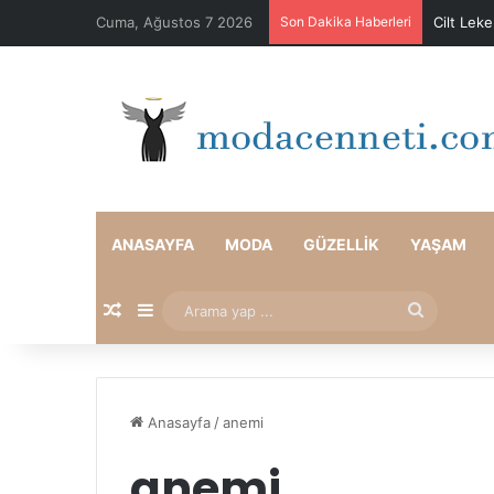
Cuma, Ağustos 7 2026
Son Dakika Haberleri
Cilt Lek
ANASAYFA
MODA
GÜZELLIK
YAŞAM
Rastgele Makale
Kenar Bölmesi
Arama
yap
...
Anasayfa
/
anemi
anemi