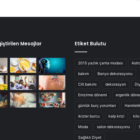
iştirilen Mesajlar
Etiket Bulutu
2015 yazlık çanta modası
Astro
bakım
Banyo dekorasyonu
Cilt bakımı
dekorasyon
Di
Emzirme dönemi
ergenlik döne
günlük burç yorumları
Hamileli
ikizler burcu
kalp krizi
kil
Moda
salon dekorasyonu
Sağlıklı Diyet