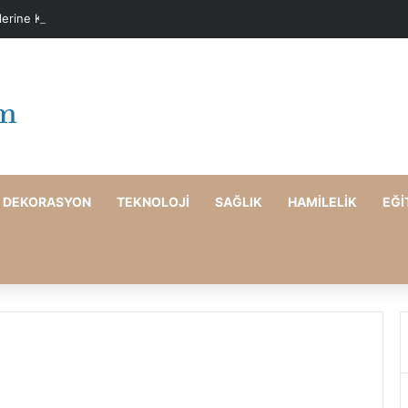
elerine Karşı Evde Maske Önerileri
DEKORASYON
TEKNOLOJI
SAĞLIK
HAMILELIK
EĞI