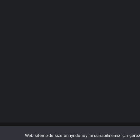
© Copyright 2026 Her Hakkı Saklıdır. Son Dakika
Haberle
Web sitemizde size en iyi deneyimi sunabilmemiz için çerezl