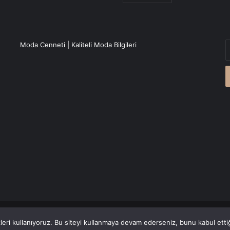
E
Moda Cenneti | Kaliteli Moda Bilgileri
P
a
g
r
Canlı Haber
'den alınmaktadır.
eri kullanıyoruz. Bu siteyi kullanmaya devam ederseniz, bunu kabul ettiği