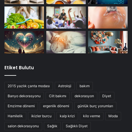
Etiket Bulutu
2015 yazlık çanta modası
Astroloji
bakım
Banyo dekorasyonu
Cilt bakımı
dekorasyon
Diyet
Emzirme dönemi
ergenlik dönemi
günlük burç yorumları
Hamilelik
ikizler burcu
kalp krizi
kilo verme
Moda
salon dekorasyonu
Sağlık
Sağlıklı Diyet