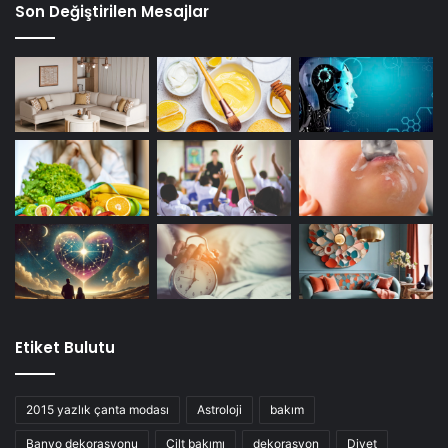
Son Değiştirilen Mesajlar
Etiket Bulutu
2015 yazlık çanta modası
Astroloji
bakım
Banyo dekorasyonu
Cilt bakımı
dekorasyon
Diyet