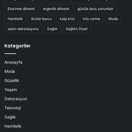
Emzirme dönemi
ergenlik dönemi
günlük burç yorumları
Hamilelik
ikizler burcu
kalp krizi
kilo verme
Moda
salon dekorasyonu
Sağlık
Sağlıklı Diyet
Kategoriler
Anasayfa
Moda
Güzellik
Yaşam
Dekorasyon
Teknoloji
Sağlık
Hamilelik