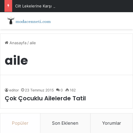
Cilt Lekelerine Karşı Evde Maske Önerileri
Anasayfa
/
aile
aile
editor
23 Temmuz 2015
0
162
Çok Çocuklu Ailelerde Tatil
Popüler
Son Eklenen
Yorumlar