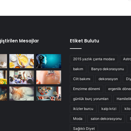
iştirilen Mesajlar
Etiket Bulutu
2015 yazlık çanta modası
Astro
bakım
Banyo dekorasyonu
Cilt bakımı
dekorasyon
Di
Emzirme dönemi
ergenlik döne
günlük burç yorumları
Hamileli
ikizler burcu
kalp krizi
kil
Moda
salon dekorasyonu
Sağlıklı Diyet