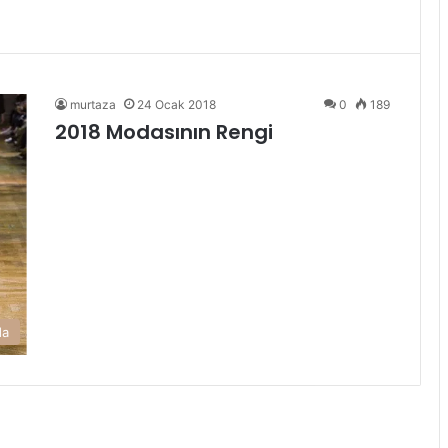
murtaza
24 Ocak 2018
0
189
2018 Modasının Rengi
da