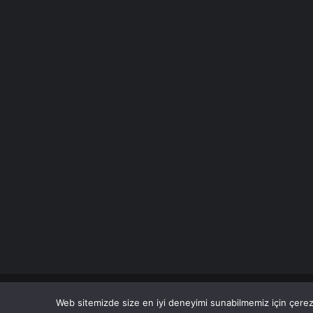
© Copyright 2026 Her Hakkı Saklıdır. Son Dakika
Haberle
Web sitemizde size en iyi deneyimi sunabilmemiz için çerezl