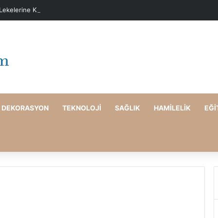
 Lekelerine Karşı Evde Maske Önerileri
DEKORASYON
TEKNOLOJI
SAĞLIK
HAMILELIK
EĞI