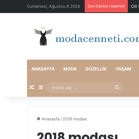
Cumartesi, Ağustos 8 2026
Son Dakika Haberleri
Cilt
ANASAYFA
MODA
GÜZELLIK
YAŞAM
Rastgele Makale
Kenar Bölmesi
Arama
yap
...
Anasayfa
/
2018 modası
2018 modası