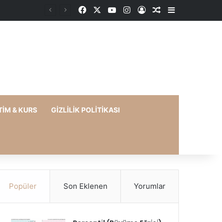
Facebook
X
YouTube
Instagram
Kayıt Ol
Rastgele Makale
Kenar Bölme
TIM & KURS
GIZLILIK POLITIKASI
Popüler
Son Eklenen
Yorumlar