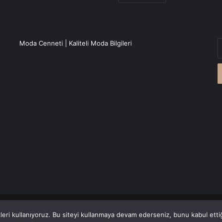
E
Moda Cenneti | Kaliteli Moda Bilgileri
P
a
g
r
Canlı Haber
'den alınmaktadır.
eri kullanıyoruz. Bu siteyi kullanmaya devam ederseniz, bunu kabul ettiği